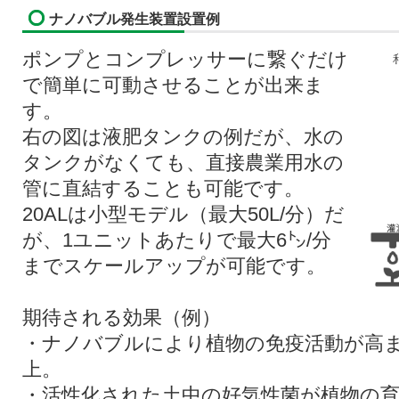
ナノバブル発生装置設置例
ポンプとコンプレッサーに繋ぐだけ
で簡単に可動させることが出来ま
す。
右の図は液肥タンクの例だが、水の
タンクがなくても、直接農業用水の
管に直結することも可能です。
20ALは小型モデル（最大50L/分）だ
が、1ユニットあたりで最大6㌧/分
までスケールアップが可能です。
期待される効果（例）
・ナノバブルにより植物の免疫活動が高
上。
・活性化された土中の好気性菌が植物の