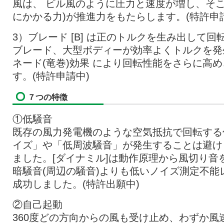
風は、 ビル風のように圧力と速度が増し、そ
にかかる力)が推進力をもたらします。(特許申
3）ブレード [B] は正のトルクを生み出して
ブレード、大型ボディーが効率よくトルクを発
ネード(竜巻)効果 により回転性能をさらに高
す。(特許申請中)
７つの特徴
①低騒音
既存の風力発電機のような空気抵抗で回転する
イズ」や「低周波騒音」が発生することは避け
ました。[ダイナミル]は動作原理から風切り音
暗騒音(周辺の騒音)よりも低いノイズ測定不
成功しました。(特許出願中)
②自己起動
360度どの方向からの風も受け止め、わずか風速