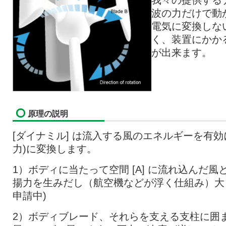
我々の提供する
波の力だけで動
電気に変換しな
く、装置にかか
が出来ます。
原理の説明
[ダイナミル] は流入する風のエネルギーを有
力)に変換します。
1）ボディに当たって空間 [A] に流れ込んだ風
揚力を生みだし（航空機などが浮く仕組み）大
申請中)
2）ボディブレード、それらを支える支柱に囲まれ